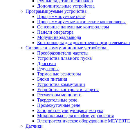
Ручные задатчики сигналов
Дополнительные устройства
Программируемые устройства
Программируемые реле
Программируемые логические контроллеры
Сенсорные панельные контроллеры
Панели оператора
Модули ввода/вывода
Контроллеры для диспетчеризации, телемехан
Силовые и коммутационные устройства
Преобразователи частоты
Устройства плавного пуска
Дроссели
Редукторы
Тормозные резисторы
Блоки питания
Устройства коммутации
Устройства контроля и защиты
Регуляторы мощности
Твердотельные реле
Промежуточные реле
Запорно-регулирующая арматура
Микроклимат для шкафов управления
Электротехническое оборудование MEYERT
Датчики