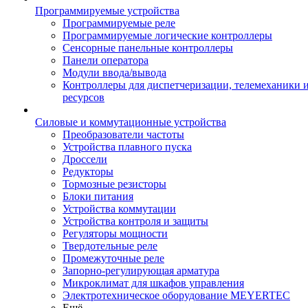
Программируемые устройства
Программируемые реле
Программируемые логические контроллеры
Сенсорные панельные контроллеры
Панели оператора
Модули ввода/вывода
Контроллеры для диспетчеризации, телемеханики и
ресурсов
Силовые и коммутационные устройства
Преобразователи частоты
Устройства плавного пуска
Дроссели
Редукторы
Тормозные резисторы
Блоки питания
Устройства коммутации
Устройства контроля и защиты
Регуляторы мощности
Твердотельные реле
Промежуточные реле
Запорно-регулирующая арматура
Микроклимат для шкафов управления
Электротехническое оборудование MEYERTEC
Ещё