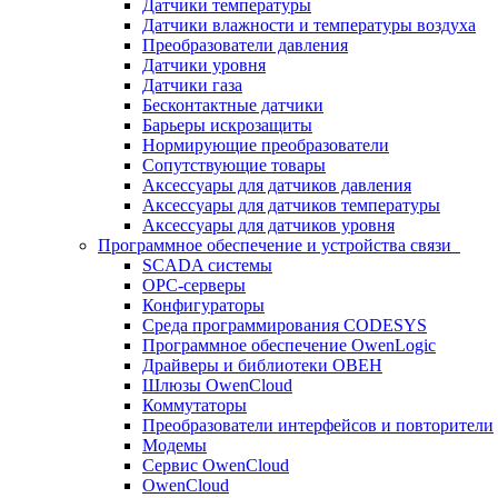
Датчики температуры
Датчики влажности и температуры воздуха
Преобразователи давления
Датчики уровня
Датчики газа
Бесконтактные датчики
Барьеры искрозащиты
Нормирующие преобразователи
Сопутствующие товары
Аксессуары для датчиков давления
Аксессуары для датчиков температуры
Аксессуары для датчиков уровня
Программное обеспечение и устройства связи
SCADA системы
OPC-серверы
Конфигураторы
Среда программирования CODESYS
Программное обеспечение OwenLogic
Драйверы и библиотеки ОВЕН
Шлюзы OwenCloud
Коммутаторы
Преобразователи интерфейсов и повторители
Модемы
Сервис OwenCloud
OwenCloud