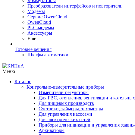
Коммутаторы
Преобразователи интерфейсов и повторители
Модемы
Сервис OwenCloud
OwenCloud
PLC-модемы
Аксессуары
Ещё
Готовые решения
Шкафы автоматики
Меню
Каталог
Контрольно-измерительные приборы
Измерители-регуляторы
Для ГВС, отопления, вентиляции и котельных
Для пищевых производств
Счетчики, таймеры, тахометры
Для управления насосами
Для электрических сетей
Приборы для индикации и управления задви
Архиваторы