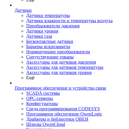
Датчики
Датчики температуры
Датчики влажности и температуры воздуха
Преобразователи давления
Датчики уровня
Датчики газа
Бесконтактные датчики
Барьеры искрозащиты
Нормирующие преобразователи
Сопутствующие товары
Аксессуары для датчиков давления
Аксессуары для датчиков температуры
Аксессуары для датчиков уровня
Ещё
Программное обеспечение и устройства связи
SCADA системы
OPC-серверы
Конфигураторы
Среда программирования CODESYS
Программное обеспечение OwenLogic
Драйверы и библиотеки ОВЕН
Шлюзы OwenCloud