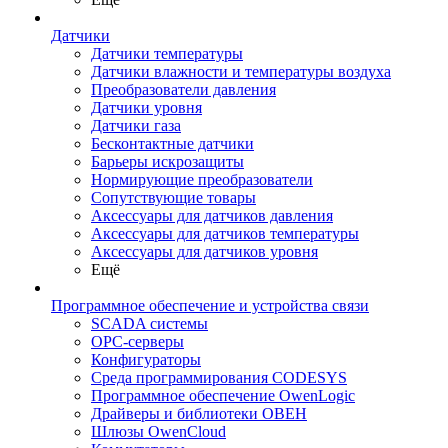
Датчики
Датчики температуры
Датчики влажности и температуры воздуха
Преобразователи давления
Датчики уровня
Датчики газа
Бесконтактные датчики
Барьеры искрозащиты
Нормирующие преобразователи
Сопутствующие товары
Аксессуары для датчиков давления
Аксессуары для датчиков температуры
Аксессуары для датчиков уровня
Ещё
Программное обеспечение и устройства связи
SCADA системы
OPC-серверы
Конфигураторы
Среда программирования CODESYS
Программное обеспечение OwenLogic
Драйверы и библиотеки ОВЕН
Шлюзы OwenCloud