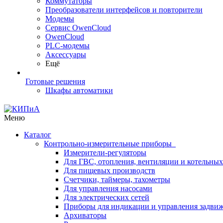
Коммутаторы
Преобразователи интерфейсов и повторители
Модемы
Сервис OwenCloud
OwenCloud
PLC-модемы
Аксессуары
Ещё
Готовые решения
Шкафы автоматики
Меню
Каталог
Контрольно-измерительные приборы
Измерители-регуляторы
Для ГВС, отопления, вентиляции и котельных
Для пищевых производств
Счетчики, таймеры, тахометры
Для управления насосами
Для электрических сетей
Приборы для индикации и управления задви
Архиваторы