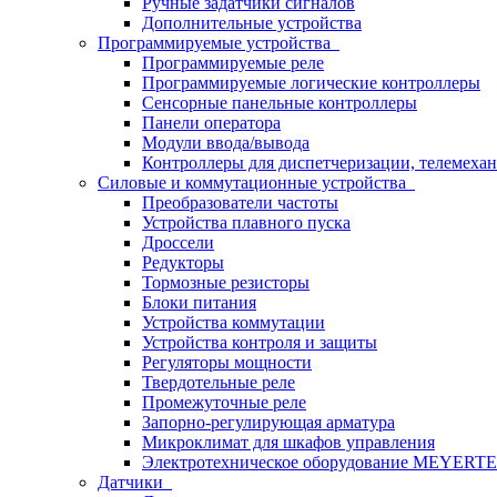
Ручные задатчики сигналов
Дополнительные устройства
Программируемые устройства
Программируемые реле
Программируемые логические контроллеры
Сенсорные панельные контроллеры
Панели оператора
Модули ввода/вывода
Контроллеры для диспетчеризации, телемехан
Силовые и коммутационные устройства
Преобразователи частоты
Устройства плавного пуска
Дроссели
Редукторы
Тормозные резисторы
Блоки питания
Устройства коммутации
Устройства контроля и защиты
Регуляторы мощности
Твердотельные реле
Промежуточные реле
Запорно-регулирующая арматура
Микроклимат для шкафов управления
Электротехническое оборудование MEYERT
Датчики