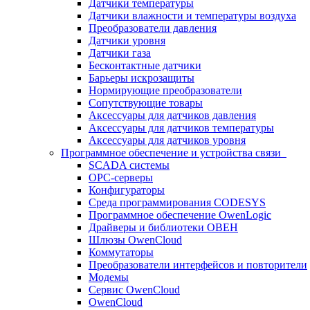
Датчики температуры
Датчики влажности и температуры воздуха
Преобразователи давления
Датчики уровня
Датчики газа
Бесконтактные датчики
Барьеры искрозащиты
Нормирующие преобразователи
Сопутствующие товары
Аксессуары для датчиков давления
Аксессуары для датчиков температуры
Аксессуары для датчиков уровня
Программное обеспечение и устройства связи
SCADA системы
OPC-серверы
Конфигураторы
Среда программирования CODESYS
Программное обеспечение OwenLogic
Драйверы и библиотеки ОВЕН
Шлюзы OwenCloud
Коммутаторы
Преобразователи интерфейсов и повторители
Модемы
Сервис OwenCloud
OwenCloud