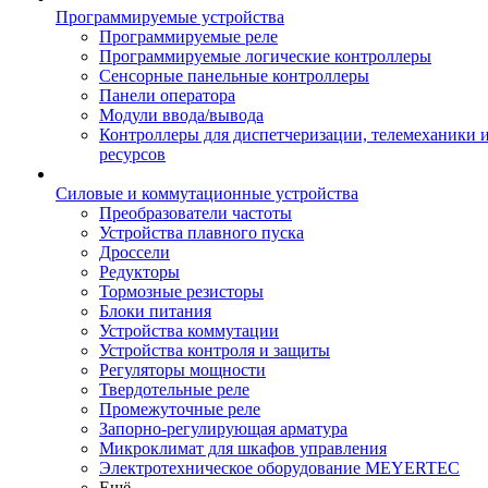
Программируемые устройства
Программируемые реле
Программируемые логические контроллеры
Сенсорные панельные контроллеры
Панели оператора
Модули ввода/вывода
Контроллеры для диспетчеризации, телемеханики и
ресурсов
Силовые и коммутационные устройства
Преобразователи частоты
Устройства плавного пуска
Дроссели
Редукторы
Тормозные резисторы
Блоки питания
Устройства коммутации
Устройства контроля и защиты
Регуляторы мощности
Твердотельные реле
Промежуточные реле
Запорно-регулирующая арматура
Микроклимат для шкафов управления
Электротехническое оборудование MEYERTEC
Ещё