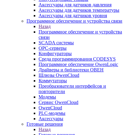
Аксессуары для датчиков давления
Аксессуары для датчиков температуры
Аксессуары для датчиков уровня
Программное обеспечение и устройства связи
Назад
Программное обеспечение и устройства
связи
SCADA системы
OPC-серверы
Конфигураторы
Среда программирования CODESYS
Программное обеспечение OwenLogic
Драйверы и библиотеки ОВЕН
Шлюзы OwenCloud
Коммутаторы
Преобразователи интерфейсов и
повторители
Модемы
Сервис OwenCloud
OwenCloud
PLC-модемы
Аксессуары
Готовые решения
Назад
Готовые решения