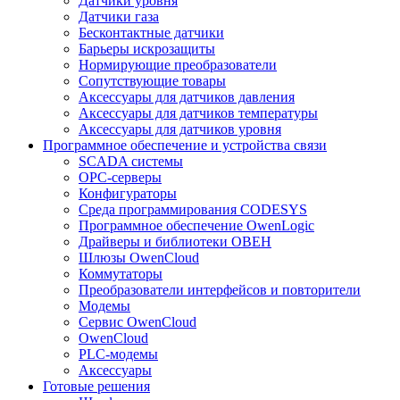
Датчики уровня
Датчики газа
Бесконтактные датчики
Барьеры искрозащиты
Нормирующие преобразователи
Сопутствующие товары
Аксессуары для датчиков давления
Аксессуары для датчиков температуры
Аксессуары для датчиков уровня
Программное обеспечение и устройства связи
SCADA системы
OPC-серверы
Конфигураторы
Среда программирования CODESYS
Программное обеспечение OwenLogic
Драйверы и библиотеки ОВЕН
Шлюзы OwenCloud
Коммутаторы
Преобразователи интерфейсов и повторители
Модемы
Сервис OwenCloud
OwenCloud
PLC-модемы
Аксессуары
Готовые решения