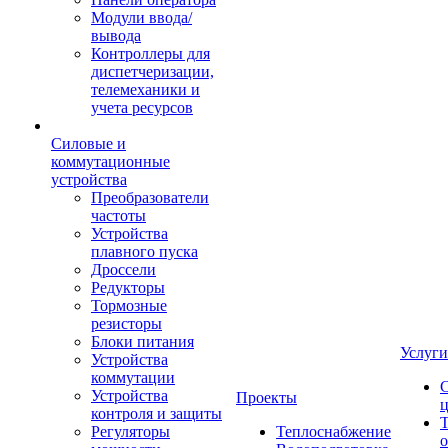
Модули ввода/
вывода
Контроллеры для
диспетчеризации,
телемеханики и
учета ресурсов
Силовые и
коммутационные
устройства
Преобразователи
частоты
Устройства
плавного пуска
Дроссели
Редукторы
Тормозные
резисторы
Блоки питания
Услуги
Устройства
коммутации
Устройства
Проекты
ц
контроля и защиты
Т
Регуляторы
Теплоснабжение