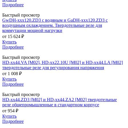
Подробнее
Быстрый просмотр
GwDH-xxx120.ZD3 с водяным и GaDH-xxx120.ZD3 с
воздушным охлаждением. Твердотельные реле для
коммутации мощной нагрузки
от
15 624 ₽
Купить
Подробнее
Быстрый просмотр
HD-xx44.VA [M02], HD-xx22.10U [M02] и HD-xx44.LA [M02]
твердотельные реле для регулирования напряжения
от
1 008 ₽
Купить
Подробнее
Быстрый просмотр
HD-xx44.ZD3 [M02] и HD-xx44.ZA2 [M02] твердотельные
реле общепромышленные в стандартном корпусе
от
954 ₽
Купить
Подробнее