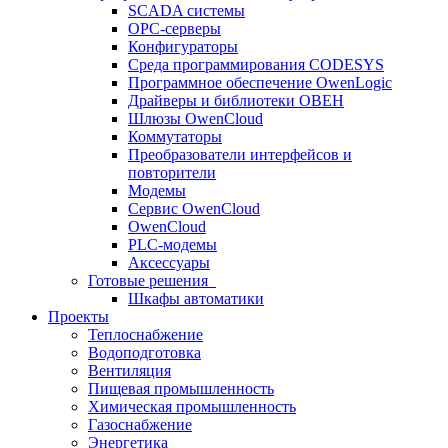
SCADA системы
OPC-серверы
Конфигураторы
Среда программирования CODESYS
Программное обеспечение OwenLogic
Драйверы и библиотеки ОВЕН
Шлюзы OwenCloud
Коммутаторы
Преобразователи интерфейсов и
повторители
Модемы
Сервис OwenCloud
OwenCloud
PLC-модемы
Аксессуары
Готовые решения
Шкафы автоматики
Проекты
Теплоснабжение
Водоподготовка
Вентиляция
Пищевая промышленность
Химическая промышленность
Газоснабжение
Энергетика