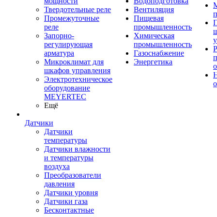
мощности
Водоподготовка
Твердотельные реле
Вентиляция
п
Промежуточные
Пищевая
реле
промышленность
Запорно-
Химическая
у
регулирующая
промышленность
Р
арматура
Газоснабжение
Микроклимат для
Энергетика
о
шкафов управления
Электротехническое
о
оборудование
MEYERTEC
Ещё
Датчики
Датчики
температуры
Датчики влажности
и температуры
воздуха
Преобразователи
давления
Датчики уровня
Датчики газа
Бесконтактные