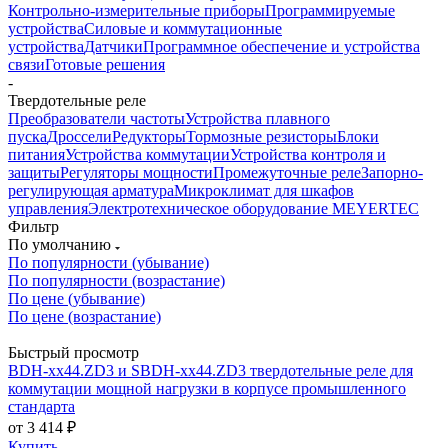
Контрольно-измерительные приборы
Программируемые
устройства
Силовые и коммутационные
устройства
Датчики
Программное обеспечение и устройства
связи
Готовые решения
-
Твердотельные реле
Преобразователи частоты
Устройства плавного
пуска
Дроссели
Редукторы
Тормозные резисторы
Блоки
питания
Устройства коммутации
Устройства контроля и
защиты
Регуляторы мощности
Промежуточные реле
Запорно-
регулирующая арматура
Микроклимат для шкафов
управления
Электротехническое оборудование MEYERTEC
Фильтр
По умолчанию
По популярности (убывание)
По популярности (возрастание)
По цене (убывание)
По цене (возрастание)
Быстрый просмотр
BDH-xx44.ZD3 и SBDH-xx44.ZD3 твердотельные реле для
коммутации мощной нагрузки в корпусе промышленного
стандарта
от
3 414 ₽
Купить